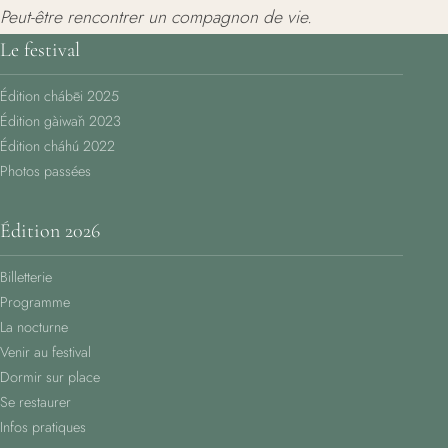
Peut-être rencontrer un compagnon de vie.
Le festival
Édition chábēi 2025
Édition gàiwǎn 2023
Édition cháhú 2022
Photos passées
Édition 2026
Billetterie
Programme
La nocturne
Venir au festival
Dormir sur place
Se restaurer
Infos pratiques